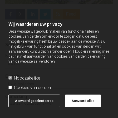
0
Feed
Wij waarderen uw privacy
Deze website wil gebruik maken van functionaliteiten en
cookies van derden om ervoor te zorgen dat u de best
mogelijke ervaring heeft bij uw bezoek aan de website. Als u
Schrijf een reactie
het gebruik van functionaliteit en cookies van derden wilt
aanvaarden, kunt u dat hieronder doen. Houd er rekening mee
Naam
dat het niet aanvaarden van cookies van derden de ervaring
van de website zal verstoren.
E-mail:
Noodzakelijke
Cookies van derden
Opmerking
Aanvaard geselecteerde
Aanvaard alles