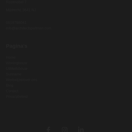
Rozenobel 7
Mijdrecht, 3641 NJ
0619798041
info@architectspaltman.com
Pagina's
Home
Woningbouw
Utiliteitsbouw
Suriname
Werkwijze/over ons
Blog
Contact
Privacybeleid