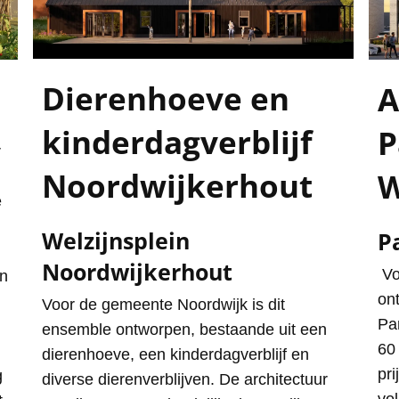
Dierenhoeve en
A
kinderdagverblijf
P
r
Noordwijkerhout
W
e
Welzijnsplein
P
Noordwijkerhout
Vo
en
on
Voor de gemeente Noordwijk is dit
Pa
ensemble ontworpen, bestaande uit een
60
dierenhoeve, een kinderdagverblijf en
pr
g
diverse dierenverblijven. De architectuur