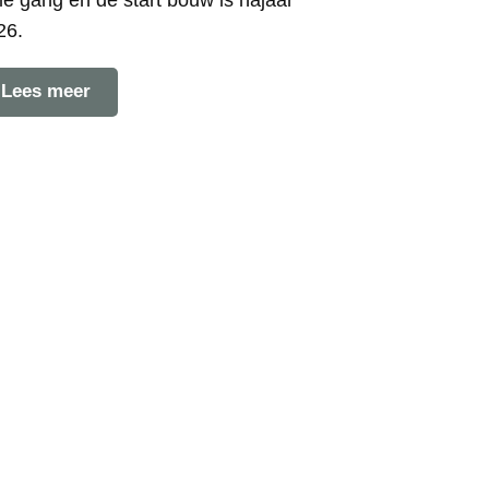
le gang en de start bouw is najaar
26.
Lees meer