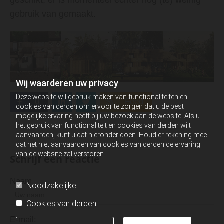
gebruik van gemaakt.
Wij waarderen uw privacy
Deze website wil gebruik maken van functionaliteiten en
0
Feed
cookies van derden om ervoor te zorgen dat u de best
mogelijke ervaring heeft bij uw bezoek aan de website. Als u
het gebruik van functionaliteit en cookies van derden wilt
aanvaarden, kunt u dat hieronder doen. Houd er rekening mee
dat het niet aanvaarden van cookies van derden de ervaring
van de website zal verstoren.
Schrijf een reactie
Naam
Noodzakelijke
Cookies van derden
E-mail: