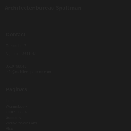
Architectenbureau Spaltman
Contact
Rozenobel 7
Mijdrecht, 3641 NJ
0619798041
info@architectspaltman.com
Pagina's
Home
Woningbouw
Utiliteitsbouw
Suriname
Werkwijze/over ons
Blog