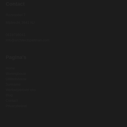
Contact
Rozenobel 7
Mijdrecht, 3641 NJ
0619798041
info@architectspaltman.com
Pagina's
Home
Woningbouw
Utiliteitsbouw
Suriname
Werkwijze/over ons
Blog
Contact
Privacybeleid