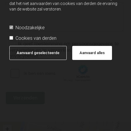
dat het niet aanvaarden van cookies van derden de ervaring
van de website zal verstoren.
Noodzakelijke
Cookies van derden
Ik geef toestemming om persoonsgegevens te
verzamelen en te verwerken volgens ons
Aanvaard geselecteerde
Aanvaard alles
privacybeleid. *