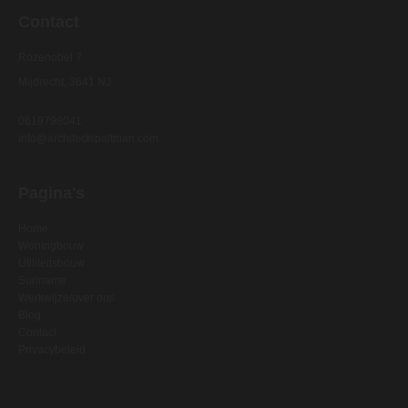
Contact
Rozenobel 7
Mijdrecht, 3641 NJ
0619798041
info@architectspaltman.com
Pagina's
Home
Woningbouw
Utiliteitsbouw
Suriname
Werkwijze/over ons
Blog
Contact
Privacybeleid